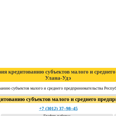
я кредитованию субъектов малого и среднего
Улана-Удэ
анию субъектов малого и среднего предпринимательства Респу
итованию субъектов малого и среднего предп
+7 (3012) 37‒98‒45
График работы: