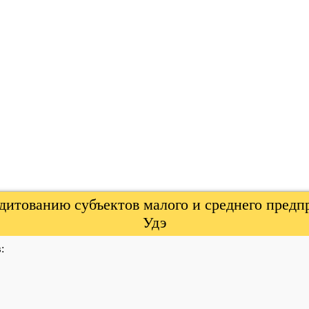
итованию субъектов малого и среднего предп
Удэ
: