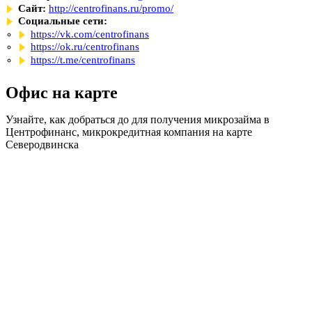
Сайт:
http://centrofinans.ru/promo/
Социальные сети:
https://vk.com/centrofinans
https://ok.ru/centrofinans
https://t.me/centrofinans
Офис на карте
Узнайте, как добраться до для получения микрозайма в
Центрофинанс, микрокредитная компания на карте
Северодвинска