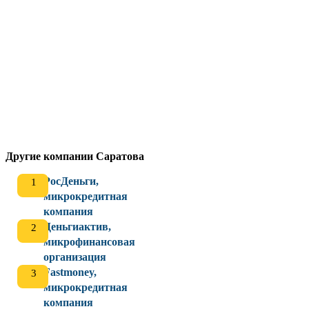
Другие компании Саратова
РосДеньги,
микрокредитная
компания
Деньгиактив,
микрофинансовая
организация
Fastmoney,
микрокредитная
компания