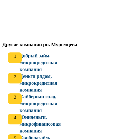
Другие компании рп. Муромцева
Добрый займ,
микрокредитная
компания
Деньги рядом,
микрокредитная
компания
Сайбериан голд,
микрокредитная
компания
Юниденьги,
микрофинансовая
компания
Свободазайм,