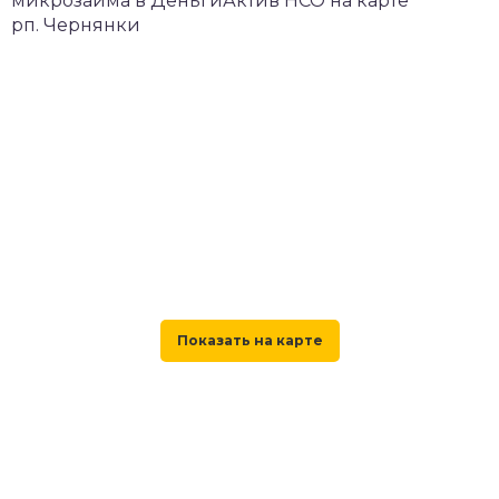
микрозайма в ДеньгиАктив НСО на карте
рп. Чернянки