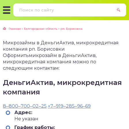
Главная
»
Белгородская область
»
рп. Борисовка
Микрозаймы в ДеньгиАктив, микрокредитная
компания рп. Борисовки
Оформитьмикрозайм в ДеньгиАктив,
микрокредитная компания можно по
следующим контактам:
ДеньгиАктив, микрокредитная
компания
8‒800‒700‒02‒25
+7‒919‒285‒96‒69
Адрес:
Не указан
График работы: