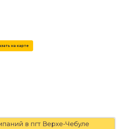
мпаний в пгт Верхе-Чебуле