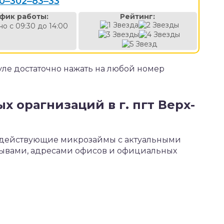
0‒302‒83‒33
фик работы:
Рейтинг:
о с 09:30 до 14:00
ле достаточно нажать на любой номер
 орагнизаций в г. пгт Верх-
 1 действующие микрозаймы с актуальными
зывами, адресами офисов и официальных