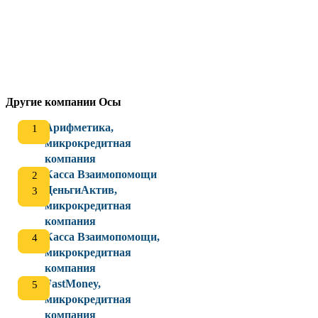
Другие компании Осы
Арифметика,
микрокредитная
компания
Касса Взаимопомощи
ДеньгиАктив,
микрокредитная
компания
Касса Взаимопомощи,
микрокредитная
компания
FastMoney,
микрокредитная
компания