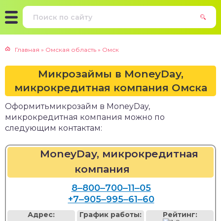
Главная
»
Омская область
»
Омск
Микрозаймы в MoneyDay,
микрокредитная компания Омска
Оформитьмикрозайм в MoneyDay,
микрокредитная компания можно по
следующим контактам:
MoneyDay, микрокредитная
компания
8‒800‒700‒11‒05
+7‒905‒995‒61‒60
Адрес:
График работы:
Рейтинг: