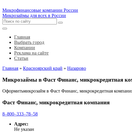
Микрофинансовые компании России
Микрозаймы для всех в России
Главная
Выбрать город
Компании
Реклама на сайте
Статьи
Главная
»
Красноярский край
»
Назарово
Микрозаймы в Фаст Финанс, микрокредитная ко
Оформитьмикрозайм в Фаст Финанс, микрокредитная компани
Фаст Финанс, микрокредитная компания
8‒800‒333‒78‒58
Адрес:
Не указан