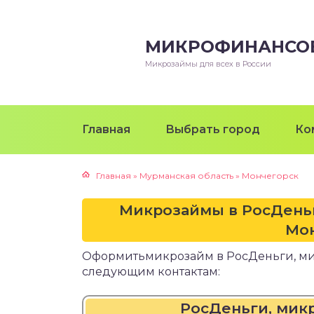
МИКРОФИНАНСО
Микрозаймы для всех в России
Главная
Выбрать город
Ко
Главная
»
Мурманская область
»
Мончегорск
Микрозаймы в РосДень
Мон
Оформитьмикрозайм в РосДеньги, м
следующим контактам:
РосДеньги, мик