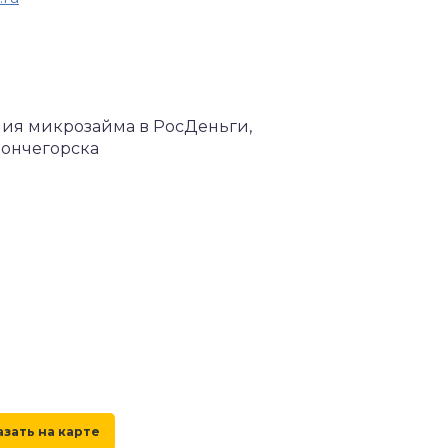
ения микрозайма в РосДеньги,
Мончегорска