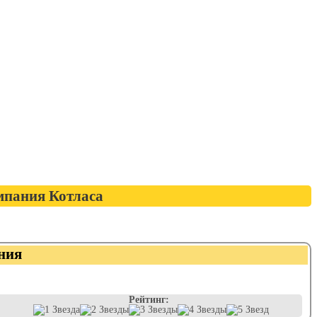
мпания Котласа
ния
Рейтинг: