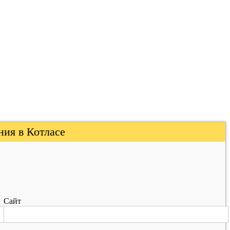
ия в Котласе
Сайт