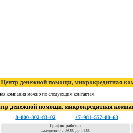
Центр денежной помощи, микрокредитная ко
ая компания можно по следующим контактам:
нтр денежной помощи, микрокредитная компа
8‒800‒302‒83‒02
+7‒981‒557‒88‒63
График работы:
Ежедневно с 09:00 до 14:00