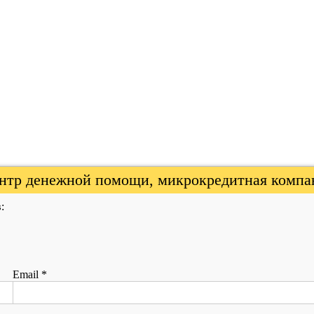
нтр денежной помощи, микрокредитная компан
:
Email
*