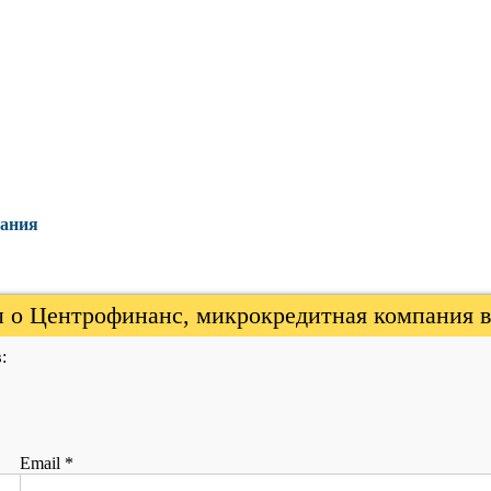
пания
 о Центрофинанс, микрокредитная компания в
:
Email
*