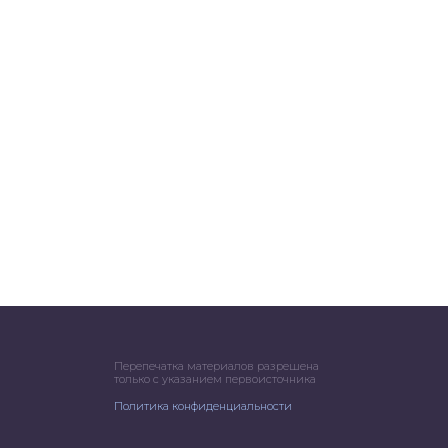
Перепечатка материалов разрешена
только с указанием первоисточника
Политика конфиденциальности