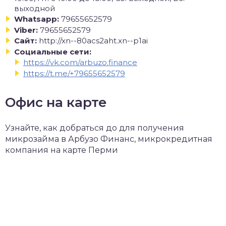
выходной
Whatsapp:
79655652579
Viber:
79655652579
Сайт:
http://xn--80acs2aht.xn--p1ai
Социальные сети:
https://vk.com/arbuzo.finance
https://t.me/+79655652579
Офис на карте
Узнайте, как добраться до для получения
микрозайма в Арбузо Финанс, микрокредитная
компания на карте Перми