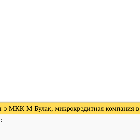
я
 о МКК М Булак, микрокредитная компания в
: