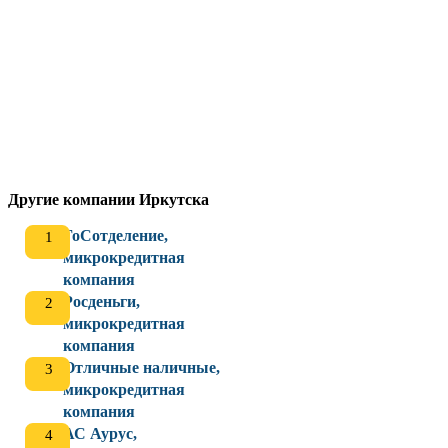
Другие компании Иркутска
ГоСотделение,
микрокредитная
компания
Росденьги,
микрокредитная
компания
Отличные наличные,
микрокредитная
компания
АС Аурус,