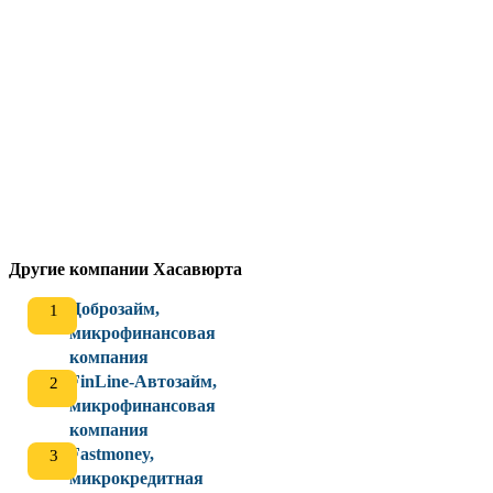
Другие компании Хасавюрта
Доброзайм,
микрофинансовая
компания
FinLine-Автозайм,
микрофинансовая
компания
Fastmoney,
микрокредитная