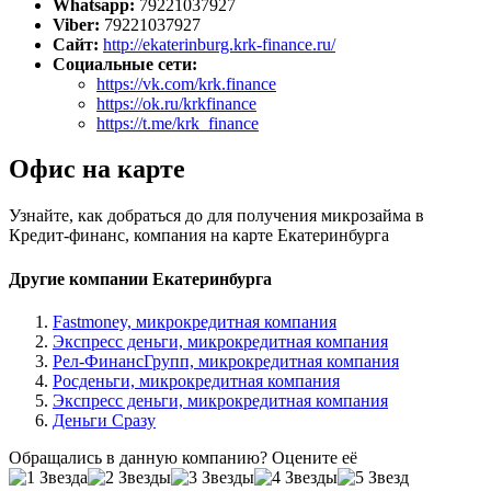
Whatsapp:
79221037927
Viber:
79221037927
Сайт:
http://ekaterinburg.krk-finance.ru/
Социальные сети:
https://vk.com/krk.finance
https://ok.ru/krkfinance
https://t.me/krk_finance
Офис на карте
Узнайте, как добраться до для получения микрозайма в
Кредит-финанс, компания на карте Екатеринбурга
Другие компании Екатеринбурга
Fastmoney, микрокредитная компания
Экспресс деньги, микрокредитная компания
Рел-ФинансГрупп, микрокредитная компания
Росденьги, микрокредитная компания
Экспресс деньги, микрокредитная компания
Деньги Сразу
Обращались в данную компанию? Оцените её