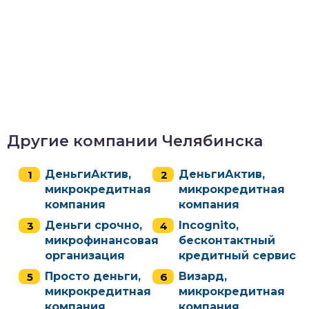
Другие компании Челябинска
ДеньгиАктив,
ДеньгиАктив,
микрокредитная
микрокредитная
компания
компания
Деньги срочно,
Incognito,
микрофинансовая
бесконтактный
организация
кредитный сервис
Просто деньги,
Визард,
микрокредитная
микрокредитная
компания
компания