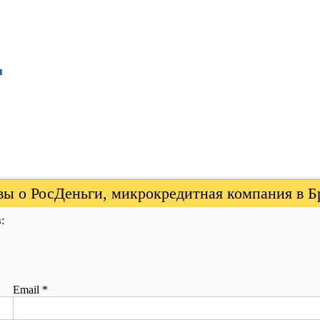
я
ы о РосДеньги, микрокредитная компания в Б
:
Email
*