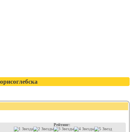
орисоглебска
Рейтинг: