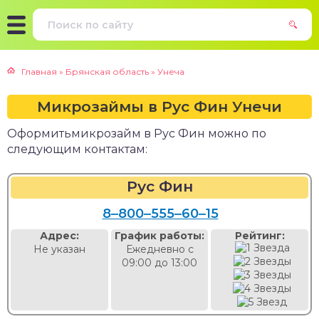
Главная
»
Брянская область
»
Унеча
Микрозаймы в Рус Фин Унечи
Оформитьмикрозайм в Рус Фин можно по
следующим контактам:
Рус Фин
8‒800‒555‒60‒15
Адрес:
График работы:
Рейтинг:
Не указан
Ежедневно с
09:00 до 13:00