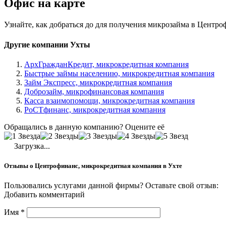
Офис на карте
Узнайте, как добраться до для получения микрозайма в Центр
Другие компании Ухты
АрхГражданКредит, микрокредитная компания
Быстрые займы населению, микрокредитная компания
Займ Экспресс, микрокредитная компания
Доброзайм, микрофинансовая компания
Касса взаимопомощи, микрокредитная компания
РоСТфинанс, микрокредитная компания
Обращались в данную компанию? Оцените её
Загрузка...
Отзывы о Центрофинанс, микрокредитная компания в Ухте
Пользовались услугами данной фирмы? Оставьте свой отзыв:
Добавить комментарий
Имя
*