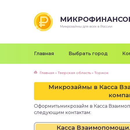
МИКРОФИНАНСО
Микрозаймы для всех в России
Главная
Выбрать город
Ко
Главная
»
Тверская область
»
Торжок
Микрозаймы в Касса В
компа
Оформитьмикрозайм в Касса Взаимо
следующим контактам:
Касса Взаимопомощи