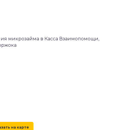
ения микрозайма в Касса Взаимопомощи,
оржока