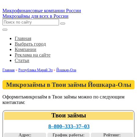
Микрофинансовые компании России
Микрозаймы для всех в России
Главная
Выбрать город
Компании
Реклама на сайте
Статьи
Главная
»
Республика Марий Эл
»
Йошкар-Ола
Микрозаймы в Твои займы Йошкара-Олы
Оформитьмикрозайм в Твои займы можно по следующим
контактам:
Твои займы
8‒800‒333‒37‒03
Адрес:
График работы:
Рейтинг: