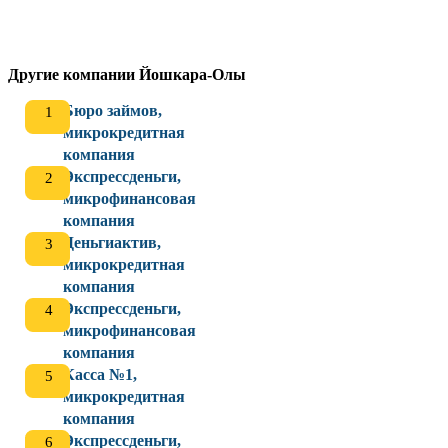
Другие компании Йошкара-Олы
Бюро займов,
микрокредитная
компания
Экспрессденьги,
микрофинансовая
компания
Деньгиактив,
микрокредитная
компания
Экспрессденьги,
микрофинансовая
компания
Касса №1,
микрокредитная
компания
Экспрессденьги,