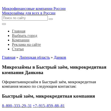
Микрофинансовые компании России
Микрозаймы для всех в России
Главная
Выбрать город
Компании
Реклама на сайте
Статьи
Главная
»
Липецкая область
»
Данков
Микрозаймы в Быстрый заём, микрокредитная
компания Данкова
Оформитьмикрозайм в Быстрый заём, микрокредитная
компания можно по следующим контактам:
Быстрый заём, микрокредитная компания
8‒800‒333‒29‒31
+7‒915‒859‒88‒81