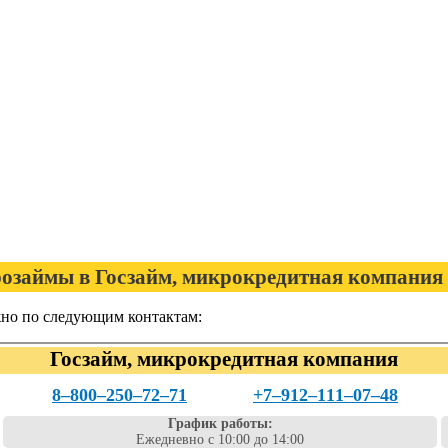
озаймы в Госзайм, микрокредитная компания
но по следующим контактам:
Госзайм, микрокредитная компания
8‒800‒250‒72‒71
+7‒912‒111‒07‒48
График работы:
Ежедневно с 10:00 до 14:00