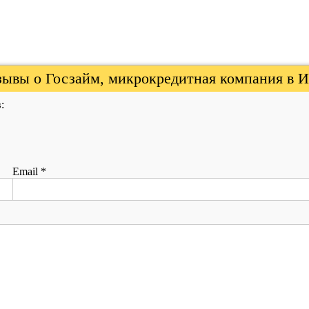
ывы о Госзайм, микрокредитная компания в И
:
Email
*