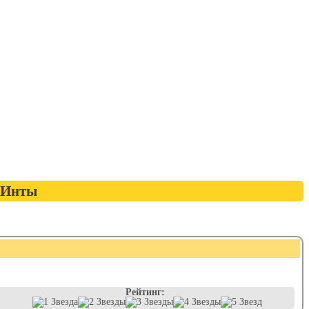
 Инты
Рейтинг: