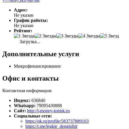
+7‒909‒543‒08‒88
Адрес:
Не указан
График работы:
Не указан
Рейтинг:
Загрузка...
Дополнительные услуги
Микрофинансирование
Офис и контакты
Контактная информация:
Индекс:
636840
Whatsapp:
79095430888
Сайт:
http://l-money-tomsk.ru
Социальные сети:
https://ok.ru/profile/583737889103
https://t.me/legkie_dengisibir